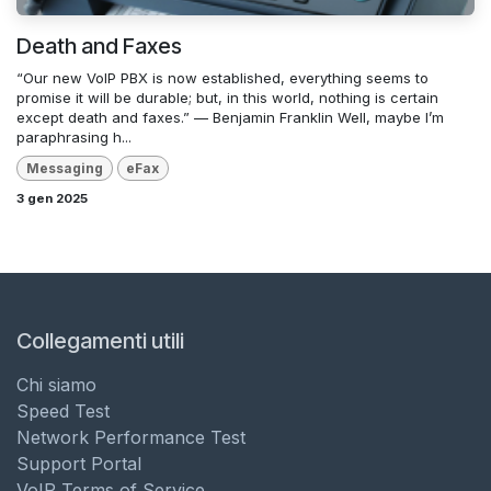
Death and Faxes
“Our new VoIP PBX is now established, everything seems to
promise it will be durable; but, in this world, nothing is certain
except death and faxes.” — Benjamin Franklin Well, maybe I’m
paraphrasing h...
Messaging
eFax
3 gen 2025
Collegamenti utili
Chi siamo
Speed Test
Network Performance Test
Support Portal
VoIP Terms of Service