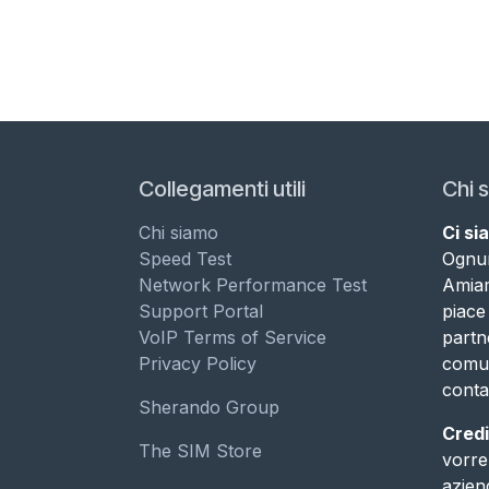
Collegamenti utili
Chi 
Chi siamo
Ci si
Speed Test
Ognun
Network Performance Test
Amiamo
Support Portal
piace
VoIP Terms of Service
partn
Privacy Policy
comun
conta​
Sherando Group
Credi
The SIM Store
vorre
azien