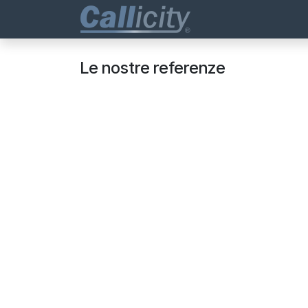
Passa al contenuto
Business Phones
Le nostre referenze