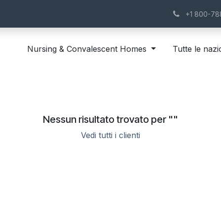
Success Stories
Blog
About Us
Contattaci
Lavori
+1 800-78
Nursing & Convalescent Homes
Tutte le nazi
Nessun risultato trovato per "
"
Vedi tutti i clienti