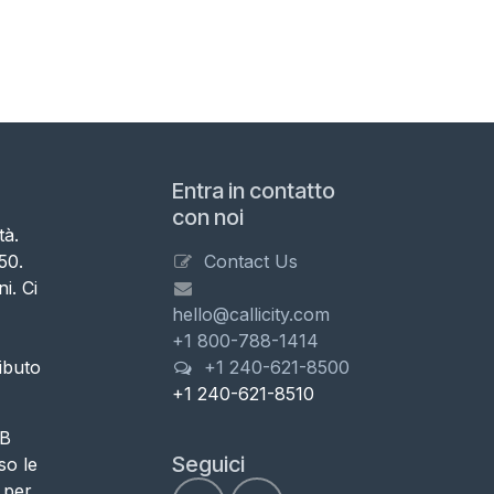
Entra in contatto
con noi
tà.
50.
Contact Us
i. Ci
hello@callicity.com
+1 800-788-1414
ibuto
+1 240-621-8500
+1 240-621-8510
MB
Seguici
so le
 per