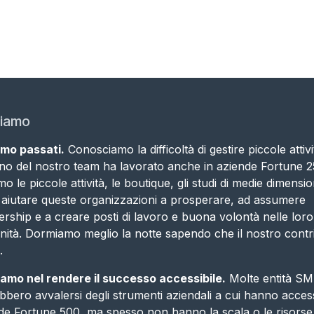
siamo
amo passati.
Conosciamo la difficoltà di gestire piccole attivi
o del nostro team ha lavorato anche in aziende Fortune 2
 le piccole attività, le boutique, gli studi di medie dimension
 aiutare queste organizzazioni a prosperare, ad assumere
ership e a creare posti di lavoro e buona volontà nelle loro
ità. Dormiamo meglio la notte sapendo che il nostro contr
.
amo nel rendere il successo accessibile.
Molte entità S
bbero avvalersi degli strumenti aziendali a cui hanno acces
de Fortune 500, ma spesso non hanno la scala o le risorse